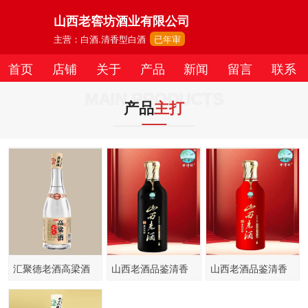
山西老窖坊酒业有限公司
主营：白酒.清香型白酒
已年审
首页
店铺
关于
产品
新闻
留言
联系
MAIN PRODUCTS
产品
主打
汇聚德老酒高梁酒
山西老酒品鉴清香
山西老酒品鉴清香
42度银460ml
白酒52度
白酒42度