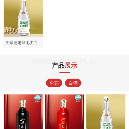
汇聚德老酒毛尖白
酒茶清香风味42度
PRODUCT DISPLAY
产品
展示
全部
白酒