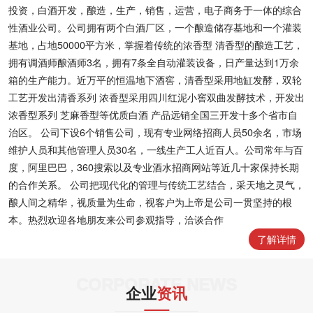
投资，白酒开发，酿造，生产，销售，运营，电子商务于一体的综合
性酒业公司。公司拥有两个白酒厂区，一个酿造储存基地和一个灌装
基地，占地50000平方米，掌握着传统的浓香型 清香型的酿造工艺，
拥有调酒师酿酒师3名，拥有7条全自动灌装设备，日产量达到1万余
箱的生产能力。近万平的恒温地下酒窖，清香型采用地缸发酵，双轮
工艺开发出清香系列 浓香型采用四川红泥小窖双曲发酵技术，开发出
浓香型系列 芝麻香型等优质白酒 产品远销全国三开发十多个省市自
治区。 公司下设6个销售公司，现有专业网络招商人员50余名，市场
维护人员和其他管理人员30名，一线生产工人近百人。公司常年与百
度，阿里巴巴，360搜索以及专业酒水招商网站等近几十家保持长期
的合作关系。 公司把现代化的管理与传统工艺结合，采天地之灵气，
酿人间之精华，视质量为生命，视客户为上帝是公司一贯坚持的根
本。热烈欢迎各地朋友来公司参观指导，洽谈合作
了解详情
CORPORATE NEWS
企业
资讯