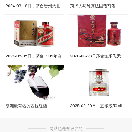
2024-03-18日，茅台贵州大曲
菏泽人与纯真法国葡萄酒——
（龙）2500ML53.00度酒每瓶
法国之光
的价格是多少呢？
2024-08-05日，茅台1999年白
2026-06-23日茅台笙乐飞天
皮茅台（散）500ML53.00度
53.00度酒价格为2,290一瓶，
酒每瓶的价格是多少呢？
下跌 10元
澳洲最有名的西拉红酒
2025-02-20日，五粮液50ML
普五(八代)50ML52.00度酒每
瓶的价格是多少呢？
网站也是有底线的