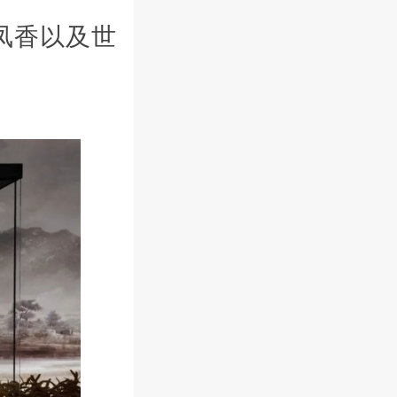
凤香以及世
。