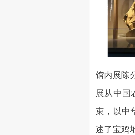
馆内展陈
展从中国
束，以中
述了宝鸡