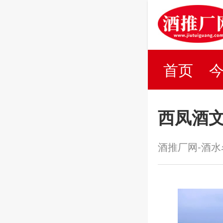
首页
百科
西凤酒
酒推厂网-酒